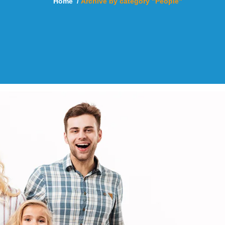
Home
/
Archive by category "People"