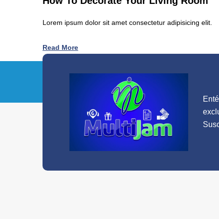
How To Decorate Your Living Room
Lorem ipsum dolor sit amet consectetur adipisicing elit.
Read More
Enté
excl
Susc