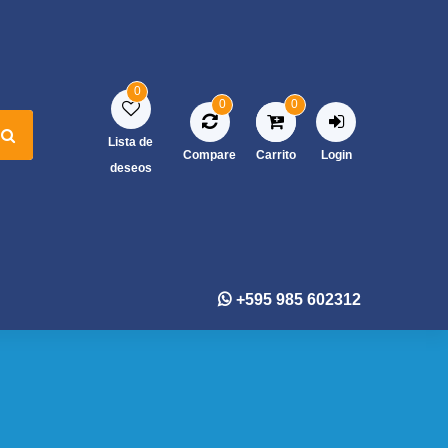
0
0
0
Lista de
Compare
Carrito
Login
deseos
+595 985 602312